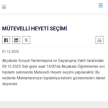
Şanlıurfa
MÜTEVELLİ HEYETİ SEÇİMİ
Akçakale
Siverek
Birecik
Suruç
01.12.2025
Bozova
Viranşehir
Ceylanpınar
Haliliye
Akçakale Sosyal Yardımlaşma ve Dayanışma Vakfı tarafından
09.12.2025 Salı günü saat 14:00'da Akçakale Öğretmenler evi
Halfeti
Eyyübiye
toplantı salonunda Mütevelli Heyeti seçimi yapılacaktır. Bu
Harran
Karaköprü
nedenle Muhtarlarımızın toplantıya katılım göstermeleri ilanen
Hilvan
duyurulur.