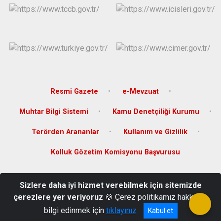
Resmi Gazete
e-Mevzuat
Muhtar Bilgi Sistemi
Kamu Denetçiliği Kurumu
Terörden Arananlar
Kullanım ve Gizlilik
Kolluk Gözetim Komisyonu Başvurusu
Türkiye Cumhuriyeti Akçakale Kaymakamlığı
Sizlere daha iyi hizmet verebilmek için sitemizde
Hürriyet Mahallesi İstasyon Caddesi No : 36 Hükmet Konağı 63500,
çerezlere yer veriyoruz
🍪 Çerez politikamız hakkında
Akçakale-Şanlıurfa Telefon : +90 414 411 20 25
bilgi edinmek için
tıklayınız
Kabul et