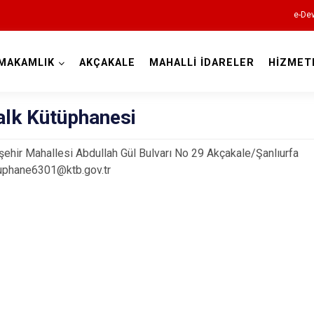
e-Dev
MAKAMLIK
AKÇAKALE
MAHALLİ İDARELER
HİZMET
Şanlıurfa
alk Kütüphanesi
şehir Mahallesi Abdullah Gül Bulvarı No 29 Akçakale/Şanlıurfa
uphane6301@ktb.gov.tr
Akçakale
Birecik
Bozova
Ceylanpınar