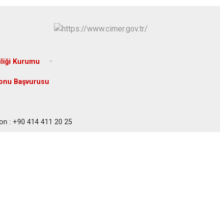
Eyyübiye
Karaköprü
liği Kurumu
onu Başvurusu
on : +90 414 411 20 25