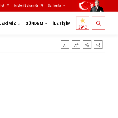
let
İçişleri Bakanlığı
Şanlıurfa
LERİMİZ
GÜNDEM
İLETİŞİM
39
°C
Siverek
Suruç
Viranşehir
Haliliye