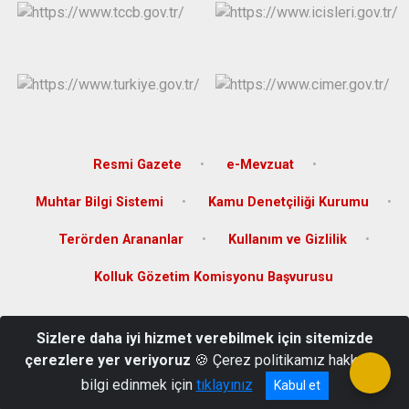
Resmi Gazete
e-Mevzuat
Muhtar Bilgi Sistemi
Kamu Denetçiliği Kurumu
Terörden Arananlar
Kullanım ve Gizlilik
Kolluk Gözetim Komisyonu Başvurusu
Türkiye Cumhuriyeti Akçakale Kaymakamlığı
Sizlere daha iyi hizmet verebilmek için sitemizde
Hürriyet Mahallesi İstasyon Caddesi No : 36 Hükmet Konağı 63500,
çerezlere yer veriyoruz
🍪 Çerez politikamız hakkında
Akçakale-Şanlıurfa Telefon : +90 414 411 20 25
bilgi edinmek için
tıklayınız
Kabul et