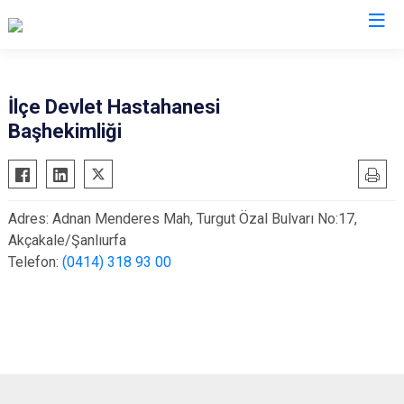
Şanlıurfa
İlçe Devlet Hastahanesi
Başhekimliği
Akçakale
Siverek
Birecik
Suruç
Bozova
Viranşehir
Adres: Adnan Menderes Mah, Turgut Özal Bulvarı No:17,
Ceylanpınar
Haliliye
Akçakale/Şanlıurfa
Halfeti
Eyyübiye
Telefon:
(0414) 318 93 00
Harran
Karaköprü
Hilvan